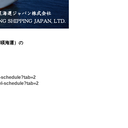
（東暎海運）の
l-schedule?tab=2
el-schedule?tab=2