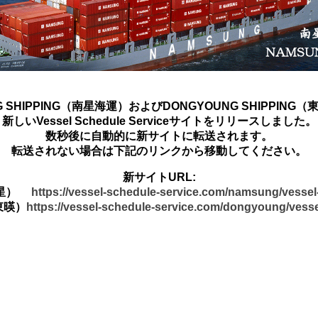
G SHIPPING（南星海運）およびDONGYOUNG SHIPPING
新しいVessel Schedule Serviceサイトをリリースしました。
数秒後に自動的に新サイトに転送されます。
転送されない場合は下記のリンクから移動してください。
新サイトURL:
南星）
https://vessel-schedule-service.com/namsung/vesse
東暎）
https://vessel-schedule-service.com/dongyoung/vess