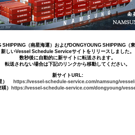
G SHIPPING（南星海運）およびDONGYOUNG SHIPPING
新しいVessel Schedule Serviceサイトをリリースしました。
数秒後に自動的に新サイトに転送されます。
転送されない場合は下記のリンクから移動してください。
新サイトURL:
南星）
https://vessel-schedule-service.com/namsung/vesse
東暎）
https://vessel-schedule-service.com/dongyoung/vess