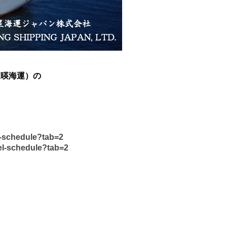
（東暎海運）の
l-schedule?tab=2
el-schedule?tab=2