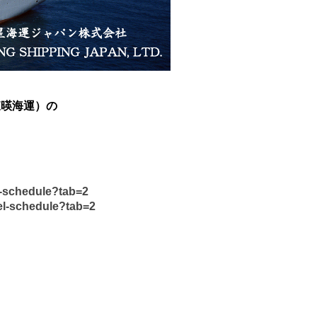
（東暎海運）の
l-schedule?tab=2
el-schedule?tab=2