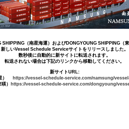
G SHIPPING（南星海運）およびDONGYOUNG SHIPPING
新しいVessel Schedule Serviceサイトをリリースしました。
数秒後に自動的に新サイトに転送されます。
転送されない場合は下記のリンクから移動してください。
新サイトURL:
南星）
https://vessel-schedule-service.com/namsung/vesse
東暎）
https://vessel-schedule-service.com/dongyoung/vess