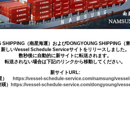
G SHIPPING（南星海運）およびDONGYOUNG SHIPPING
新しいVessel Schedule Serviceサイトをリリースしました。
数秒後に自動的に新サイトに転送されます。
転送されない場合は下記のリンクから移動してください。
新サイトURL:
南星）
https://vessel-schedule-service.com/namsung/vesse
東暎）
https://vessel-schedule-service.com/dongyoung/vess