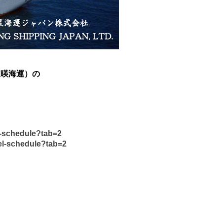
（東暎海運）の
l-schedule?tab=2
el-schedule?tab=2