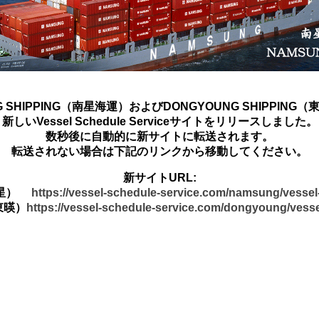
G SHIPPING（南星海運）およびDONGYOUNG SHIPPING
新しいVessel Schedule Serviceサイトをリリースしました。
数秒後に自動的に新サイトに転送されます。
転送されない場合は下記のリンクから移動してください。
新サイトURL:
南星）
https://vessel-schedule-service.com/namsung/vesse
東暎）
https://vessel-schedule-service.com/dongyoung/vess