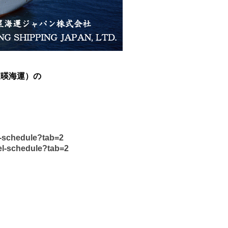
（東暎海運）の
l-schedule?tab=2
el-schedule?tab=2