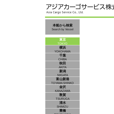
本船から検索
Search by Vessel
東京
TOKYO
横浜
YOKOHAMA
千葉
CHIBA
秋田
AKITA
新潟
NIIGATA
富山新港
TOYAMA SHINKO
金沢
KANAZAWA
敦賀
TSURUGA
清水
SHIMIZU
豊橋