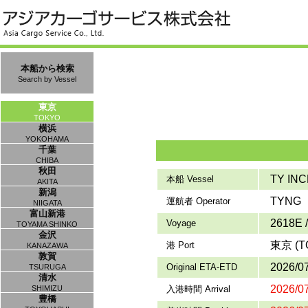
本船から検索
Search by Vessel
東京
TOKYO
横浜
YOKOHAMA
千葉
CHIBA
秋田
TY INC
本船 Vessel
AKITA
新潟
TYNG
運航者 Operator
NIIGATA
富山新港
2618E 
Voyage
TOYAMA SHINKO
金沢
東京 (T
港 Port
KANAZAWA
敦賀
2026/0
Original ETA-ETD
TSURUGA
清水
2026/07
SHIMIZU
入港時間 Arrival
豊橋