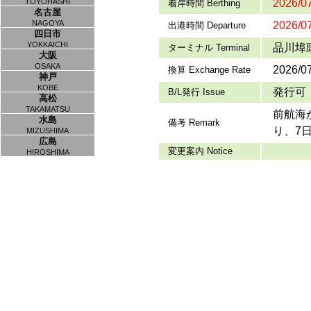
TOYOHASHI
2026/07
着岸時間 Berthing
名古屋
NAGOYA
2026/07
出港時間 Departure
四日市
YOKKAICHI
品川埠頭
ターミナル Terminal
大阪
OSAKA
2026/0
換算 Exchange Rate
神戸
KOBE
発行可
B/L発行 Issue
高松
TAKAMATSU
前航海
水島
備考 Remark
り、7
MIZUSHIMA
広島
変更案内 Notice
HIROSHIMA