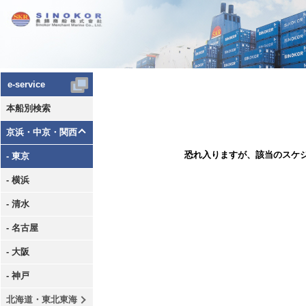
e-service
本船別検索
京浜・中京・関西
恐れ入りますが、該当のスケ
- 東京
- 横浜
- 清水
- 名古屋
- 大阪
- 神戸
北海道・東北東海