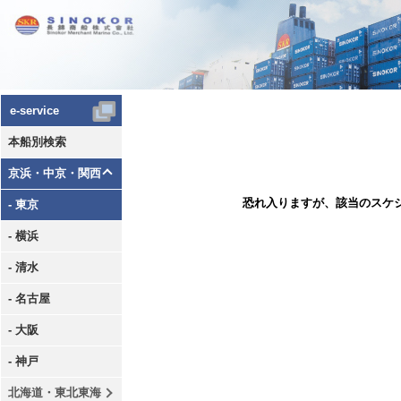
e-service
本船別検索
京浜・中京・関西
恐れ入りますが、該当のスケ
- 東京
- 横浜
- 清水
- 名古屋
- 大阪
- 神戸
北海道・東北東海