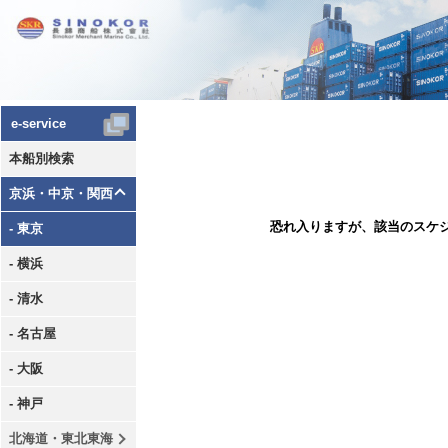
e-service
本船別検索
京浜・中京・関西
恐れ入りますが、該当のスケ
- 東京
- 横浜
- 清水
- 名古屋
- 大阪
- 神戸
北海道・東北東海