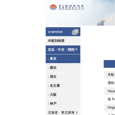
e-service
本船別検索
京浜・中京・関西
- 東京
- 横浜
本船 
- 清水
運航者
- 名古屋
Voya
- 大阪
港 Po
- 神戸
Orig
北海道・東北東海