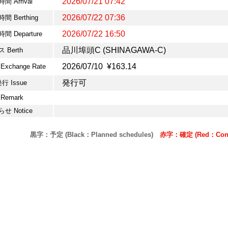
2026/07/21 07:42
間 Arrival
2026/07/22 07:36
間 Berthing
2026/07/22 16:50
間 Departure
品川埠頭C (SHINAGAWA-C)
 Berth
2026/07/10 ¥163.14
Exchange Rate
発行可
発行 Issue
Remark
せ Notice
黒字：予定 (Black：Planned schedules)
赤字：確定 (Red：Confi