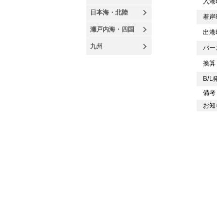
入港時
日本海・北陸
着岸時
瀬戸内海・四国
出港時
九州
バース
換算 
B/L
備考 
お知ら