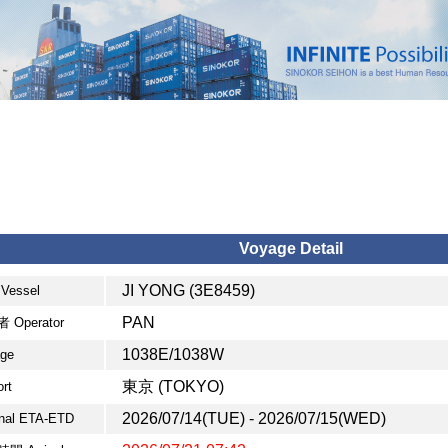
Voyage Detail
JI YONG (3E8459)
Vessel
PAN
 Operator
1038E/1038W
ge
東京 (TOKYO)
rt
2026/07/14(TUE) - 2026/07/15(WED)
inal ETA-ETD