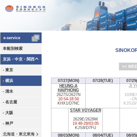
e-service
本船別検索
SINOKOR
京浜・中京・関西
<< WEE
- 東京
- 横浜
07/27(MON)
07/28(TUE)
07/29
HEUNG-A
JI 
HAIPHONG
- 清水
2627S/2627N
1039E
10:54
-
18:50
--OM
- 名古屋
KHX1/D7NC
KJS10/
STAR VOYAGER
- 大阪
2629E/2629W
19:48
-
28/03:05
- 神戸
KJS8/D7FU
北海道・東北東海
08/03(MON)
08/04(TUE)
08/05