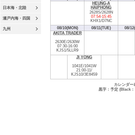
HEUNG-A
HAIPHONG
日本海・北陸
2628S/2628N
07:54
-
15:45
瀬戸内海・四国
KHX1/D7NC
08/10(MON)
08/11(TUE)
08/12
九州
AKITA TRADER
2630E/2630W
07:30
-
16:00
KJS1/5LLR9
JI YONG
1041E/1041W
21:00
-
11/
KJS10/3E8459
カレンダー
黒字：予定 (Black：P