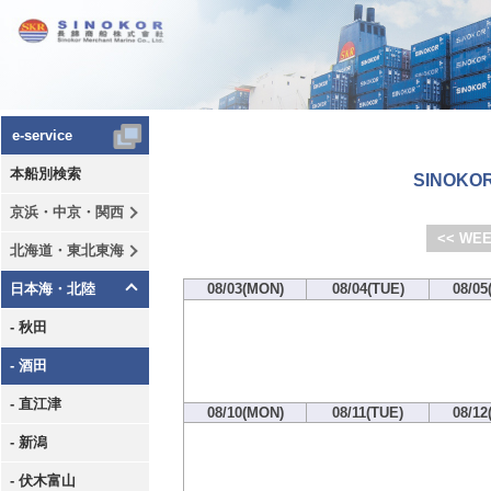
e-service
本船別検索
SINOKOR
京浜・中京・関西
<< WEE
北海道・東北東海
日本海・北陸
08/03(MON)
08/04(TUE)
08/05
- 秋田
- 酒田
- 直江津
08/10(MON)
08/11(TUE)
08/12
- 新潟
- 伏木富山