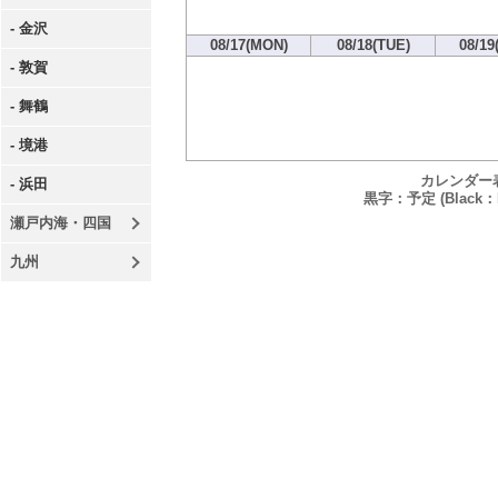
- 金沢
08/17(MON)
08/18(TUE)
08/19
- 敦賀
- 舞鶴
- 境港
カレンダー
- 浜田
黒字：予定 (Black：P
瀬戸内海・四国
九州