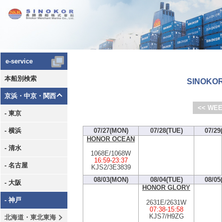
e-service
本船別検索
SINOKOR
京浜・中京・関西
<< WEE
- 東京
- 横浜
07/27(MON)
07/28(TUE)
07/29
HONOR OCEAN
- 清水
1068E/1068W
16:59
-
23:37
- 名古屋
KJS2/3E3839
08/03(MON)
08/04(TUE)
08/05
- 大阪
HONOR GLORY
- 神戸
2631E/2631W
07:38
-
15:58
KJS7/H9ZG
北海道・東北東海