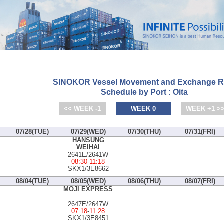
SINOKOR Vessel Movement and Exchange R
Schedule by Port : Oita
<< WEEK -1
WEEK 0
WEEK +1 >
07/28(TUE)
07/29(WED)
07/30(THU)
07/31(FRI)
HANSUNG
WEIHAI
2641E/2641W
08:30
-
11:18
SKX1/3E8662
08/04(TUE)
08/05(WED)
08/06(THU)
08/07(FRI)
MOJI EXPRESS
2647E/2647W
07:18
-
11:28
SKX1/3E8451