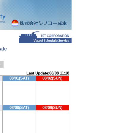
ate
>
Last Update:08/08 11:18
08/01(SAT)
08/02(SUN)
08/08(SAT)
08/09(SUN)