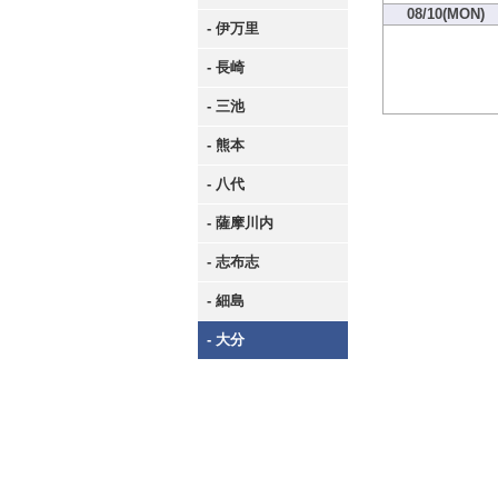
08/10(MON)
- 伊万里
- 長崎
- 三池
- 熊本
- 八代
- 薩摩川内
- 志布志
- 細島
- 大分