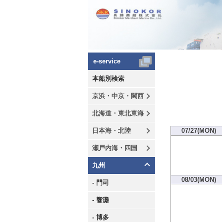
e-service
本船別検索
京浜・中京・関西
北海道・東北東海
日本海・北陸
07/27(MON)
瀬戸内海・四国
九州
08/03(MON)
- 門司
- 響灘
- 博多