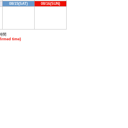
08/15(SAT)
08/16(SUN)
時間
rmed time)