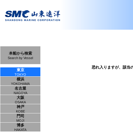
本船から検索
Search by Vessel
恐れ入りますが、該当
東京
TOKYO
横浜
YOKOHAMA
名古屋
NAGOYA
大阪
OSAKA
神戸
KOBE
門司
MOJI
博多
HAKATA