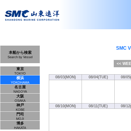
SMC V
本船から検索
Search by Vessel
<< WEE
東京
TOKYO
08/03(MON)
08/04(TUE)
08/05
横浜
YOKOHAMA
名古屋
NAGOYA
大阪
OSAKA
神戸
08/10(MON)
08/11(TUE)
08/12
KOBE
門司
MOJI
博多
HAKATA