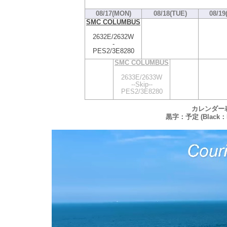
08/17(MON)
08/18(TUE)
08/19
SMC COLUMBUS
2632E/2632W
-
PES2/3E8280
SMC COLUMBUS
2633E/2633W
--Skip--
PES2/3E8280
カレンダー
黒字：予定 (Black：P