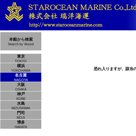
本船から検索
Search by Vessel
東京
TOKYO
横浜
恐れ入りますが、該当
YOKOHAMA
名古屋
NAGOYA
大阪
OSAKA
神戸
KOBE
水島
MIZUSHIMA
門司
MOJI
博多
HAKATA