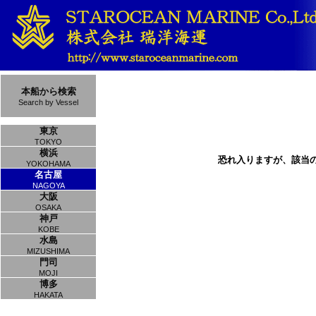
本船から検索
Search by Vessel
東京
TOKYO
横浜
恐れ入りますが、該当
YOKOHAMA
名古屋
NAGOYA
大阪
OSAKA
神戸
KOBE
水島
MIZUSHIMA
門司
MOJI
博多
HAKATA