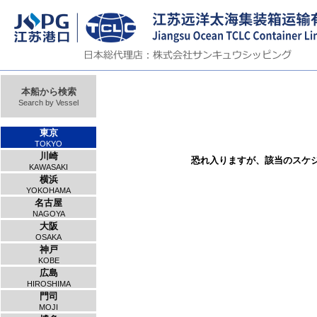
本船から検索
Search by Vessel
東京
TOKYO
川崎
恐れ入りますが、該当のスケ
KAWASAKI
横浜
YOKOHAMA
名古屋
NAGOYA
大阪
OSAKA
神戸
KOBE
広島
HIROSHIMA
門司
MOJI