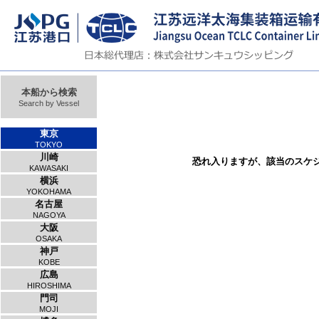
本船から検索
Search by Vessel
東京
TOKYO
川崎
恐れ入りますが、該当のスケ
KAWASAKI
横浜
YOKOHAMA
名古屋
NAGOYA
大阪
OSAKA
神戸
KOBE
広島
HIROSHIMA
門司
MOJI