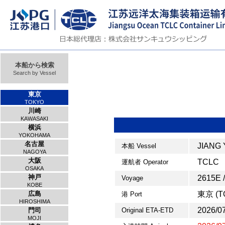
本船から検索
Search by Vessel
東京
TOKYO
川崎
KAWASAKI
横浜
YOKOHAMA
名古屋
JIANG
本船 Vessel
NAGOYA
大阪
TCLC
運航者 Operator
OSAKA
神戸
2615E 
Voyage
KOBE
広島
東京 (T
港 Port
HIROSHIMA
2026/07
門司
Original ETA-ETD
MOJI