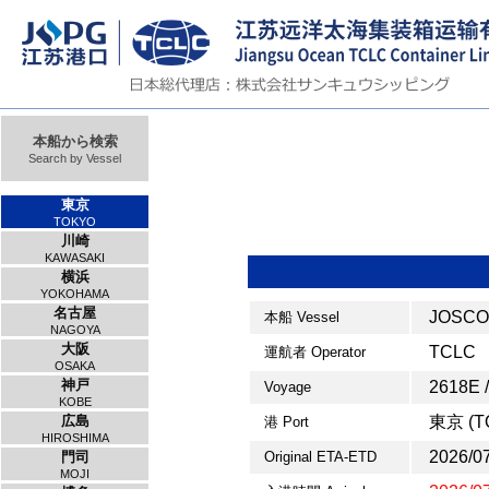
本船から検索
Search by Vessel
東京
TOKYO
川崎
KAWASAKI
横浜
YOKOHAMA
名古屋
JOSCO
本船 Vessel
NAGOYA
大阪
TCLC
運航者 Operator
OSAKA
神戸
2618E 
Voyage
KOBE
広島
東京 (T
港 Port
HIROSHIMA
2026/0
門司
Original ETA-ETD
MOJI