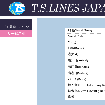
港を選択して下さい
船名(Vessel Name)
サービス別
Vessel Code
Voyage
航路(Route)
港(Port)
港外日(Arrival)
着岸日(Berthing)
出港日(Sailing)
バース(Berth)
輸入換算レート(Berthing Ra
輸出換算レート(Sailing Rate
備考