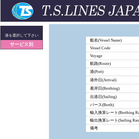
港を選択して下さい
船名(Vessel Name)
サービス別
Vessel Code
Voyage
航路(Route)
港(Port)
港外日(Arrival)
着岸日(Berthing)
出港日(Sailing)
バース(Berth)
輸入換算レート(Berthing Ra
輸出換算レート(Sailing Rate
備考