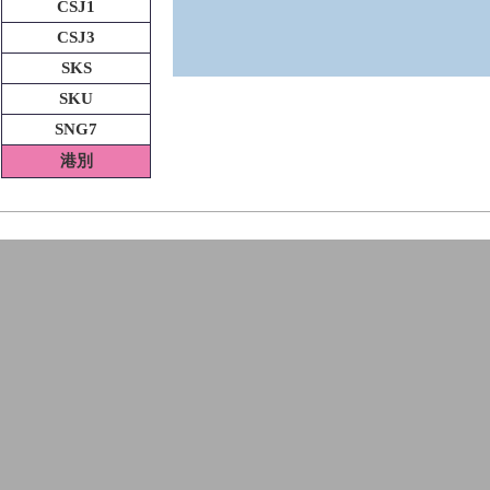
CSJ1
CSJ3
SKS
SKU
SNG7
港別