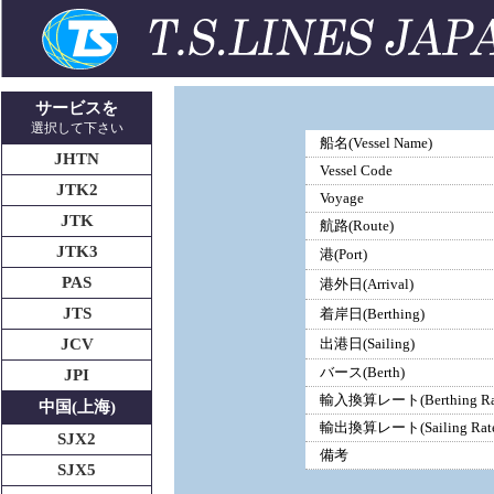
サービスを
選択して下さい
船名(Vessel Name)
JHTN
Vessel Code
JTK2
Voyage
JTK
航路(Route)
JTK3
港(Port)
PAS
港外日(Arrival)
JTS
着岸日(Berthing)
JCV
出港日(Sailing)
バース(Berth)
JPI
輸入換算レート(Berthing Ra
中国(上海)
輸出換算レート(Sailing Rate
SJX2
備考
SJX5