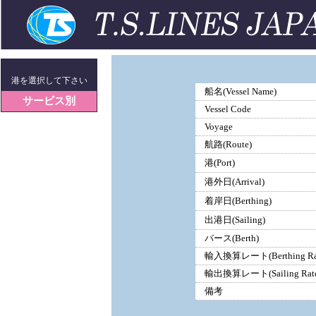
港を選択して下さい
船名(Vessel Name)
サービス別
Vessel Code
Voyage
航路(Route)
港(Port)
港外日(Arrival)
着岸日(Berthing)
出港日(Sailing)
バース(Berth)
輸入換算レート(Berthing Ra
輸出換算レート(Sailing Rate
備考