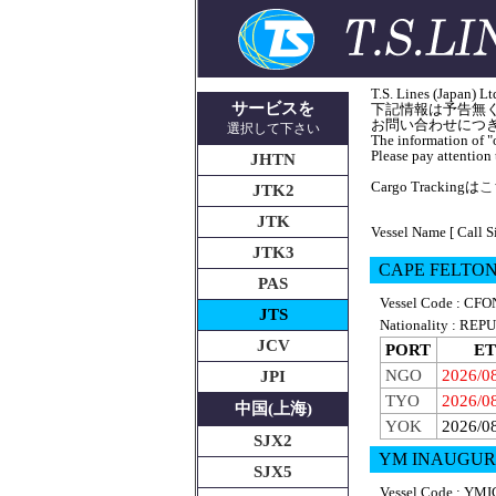
T.S. Lines (J
サービスを
下記情報は予告無
お問い合わせにつきま
選択して下さい
The information of "o
Please pay attention t
JHTN
Cargo Trackingは
こち
JTK2
JTK
Vessel Name [ Call S
JTK3
CAPE FELTO
PAS
Vessel Code : CFO
JTS
Nationality : R
JCV
PORT
ET
NGO
2026/0
JPI
TYO
2026/0
中国(上海)
YOK
2026/0
SJX2
YM INAUGUR
SJX5
Vessel Code : YMI