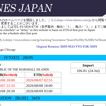
apan) Ltd.のホームページを開設しました。
こちらhttps://www.tslines.com/jp/
から閲覧
く変更することがございます。
してはTEL:03-5826-8730（音声案内：輸出=「1」、輸入=「2」）ま
n schedule" or "delay" in this website is basis on ETA of first port in Japan.
o the schedule after first port.
らhttps://www.tslines.com/jp/tracking?nowmenu=Search%20by%20BL%20num
Original Rotation:XMN-NGO-TYO-YOK-XMN
ign ] Voyage
N [V7OX5] 2603N
N
Import
EPUBLIC OF THE MARSHALL ISLANDS
166.81 (24-Jul)
B(
Berthed
)
ETD(
Sailed
)
8/06 18:00
2026/08/07 02:55
8/07 22:35
2026/08/08 18:00
8/08 20:30
2026/08/09 03:00
ATION [BLHE] 341N
G
Import