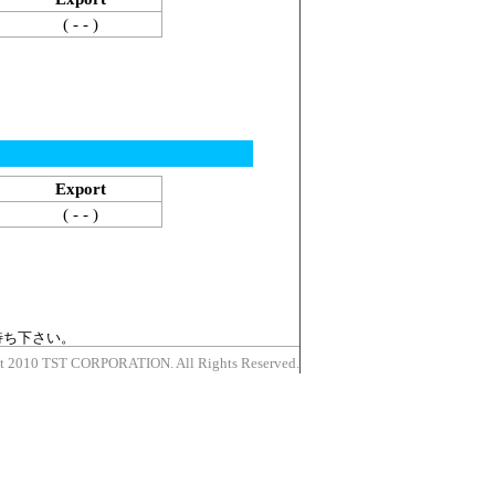
( - - )
Export
( - - )
待ち下さい。
t 2010 TST CORPORATION. All Rights Reserved.