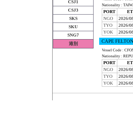
CSJ1
Nationality : T
CSJ3
PORT
ET
SKS
NGO
2026/0
TYO
2026/0
SKU
YOK
2026/0
SNG7
CAPE FELTO
港別
Vessel Code : CFO
Nationality : R
PORT
ET
NGO
2026/0
TYO
2026/0
YOK
2026/0