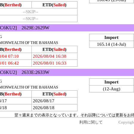
B(
Berthed
)
ETD(
Sailed
)
--SKIP--
--SKIP--
C6KU2] 2629E:2629W
G
Import
COMMONWEALTH OF THE BAHAMAS
165.14 (14-Jul)
B(
Berthed
)
ETD(
Sailed
)
8/04 07:10
2026/08/04 16:38
8/01 06:42
2026/08/01 16:33
C6KU2] 2633E:2633W
G
Import
COMMONWEALTH OF THE BAHAMAS
(12-Aug)
B(
Berthed
)
ETD(
Sailed
)
8/17
2026/08/17
8/18
2026/08/18
翌々週末までの表示となっています。それ以降については更新をお
利用に関して
Copyrigh