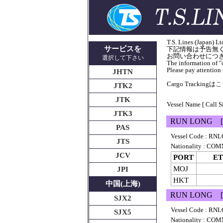
T.S. Lines (J
サービスを
下記情報は予告無
お問い合わせにつきま
選択して下さい
The information of "o
Please pay attention t
JHTN
Cargo Trackingは
こち
JTK2
JTK
Vessel Name [ Call S
JTK3
RUN LONG [
PAS
Vessel Code : RNL
JTS
Nationality : 
JCV
PORT
ET
MOJ
JPI
HKT
中国(上海)
RUN LONG [
SJX2
Vessel Code : RNL
SJX5
Nationality : 