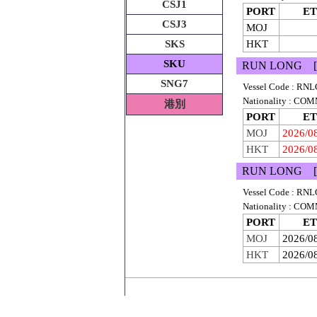
CSJ1
PORT
ET
CSJ3
MOJ
SKS
HKT
SKU
RUN LONG [
SNG7
Vessel Code : RNL
Nationality : 
港別
PORT
ET
MOJ
2026/0
HKT
2026/0
RUN LONG [
Vessel Code : RNL
Nationality : 
PORT
ET
MOJ
2026/0
HKT
2026/0