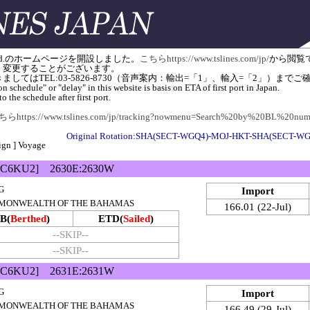
apan) Ltd.のホームページを開設しました。
こちらhttps://www.tslines.com/jp/
から閲覧
く変更することがございます。
してはTEL:03-5826-8730（音声案内：輸出=「1」、輸入=「2」）ま
n schedule" or "delay" in this website is basis on ETA of first port in Japan.
o the schedule after first port.
らhttps://www.tslines.com/jp/tracking?nowmenu=Search%20by%20BL%20num
Original Rotation:SHA(SECT-WGQ4)-MOJ-HKT-SHA(SECT-W
ign ] Voyage
C6KU2] 2630E:2630W
G
Import
COMMONWEALTH OF THE BAHAMAS
166.01 (22-Jul)
B(
Berthed
)
ETD(
Sailed
)
--SKIP--
--SKIP--
C6KU2] 2631E:2631W
G
Import
COMMONWEALTH OF THE BAHAMAS
166.49 (29-Jul)