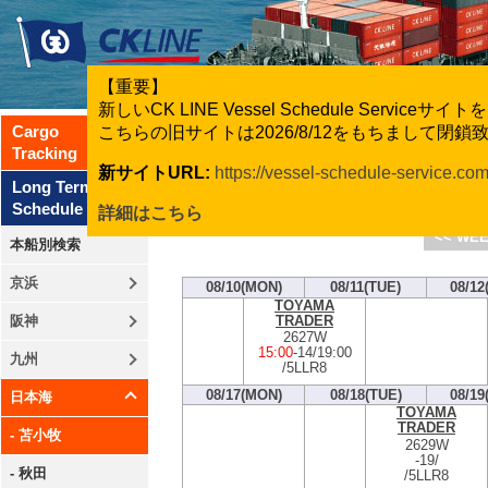
【重要】
新しいCK LINE Vessel Schedule Servic
Cargo
こちらの旧サイトは2026/8/12をもちまして閉
Tracking
新サイトURL:
https://vessel-schedule-service.co
CK Line
Long Term
Schedule
詳細はこちら
<< WEE
本船別検索
京浜
08/10(MON)
08/11(TUE)
08/12
TOYAMA
TRADER
阪神
2627W
15:00
-
14/19:00
九州
/5LLR8
08/17(MON)
08/18(TUE)
08/19
日本海
TOYAMA
TRADER
- 苫小牧
2629W
-
19/
- 秋田
/5LLR8