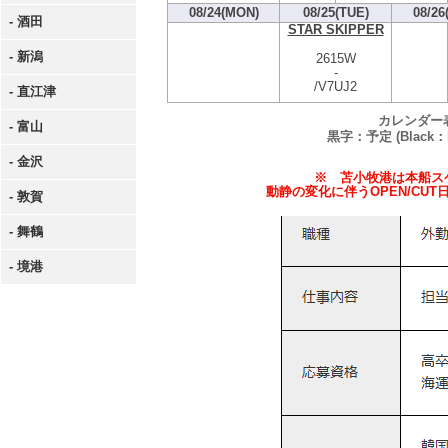
08/24(MON)
08/25(TUE)
08/26
- 酒田
STAR SKIPPER
- 新潟
2615W
-
/V7UJ2
- 直江津
カレンダー
- 富山
黒字：予定 (Black：P
- 金沢
※ 苫小牧港は本船スケ
動静の変化に伴うOPEN/C
- 敦賀
- 舞鶴
- 境港