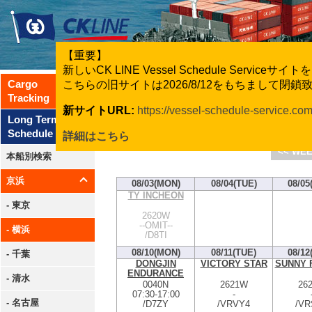
【重要】
新しいCK LINE Vessel Schedule Servic
Cargo
こちらの旧サイトは2026/8/12をもちまして閉
Tracking
新サイトURL:
https://vessel-schedule-service.co
CK Line
Long Term
Schedule
詳細はこちら
<< WEE
本船別検索
京浜
08/03(MON)
08/04(TUE)
08/05
TY INCHEON
- 東京
2620W
--OMIT--
- 横浜
/D8TI
08/10(MON)
08/11(TUE)
08/12
- 千葉
DONGJIN
VICTORY STAR
SUNNY 
ENDURANCE
- 清水
0040N
2621W
26
07:30
-
17:00
-
- 名古屋
/D7ZY
/VRVY4
/VR