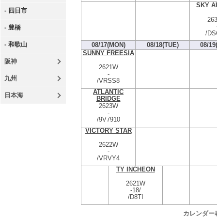
SKY A
- 四日市
26
- 豊橋
/DS
- 和歌山
08/17(MON)
08/18(TUE)
08/19
SUNNY FREESIA
阪神
2621W
-
九州
/VRSS8
ATLANTIC
日本海
BRIDGE
2623W
-
/9V7910
VICTORY STAR
2622W
-
/VRVY4
TY INCHEON
2621W
-
18/
/D8TI
カレンダー