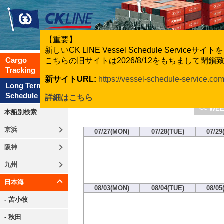
【重要】
新しいCK LINE Vessel Schedule Servic
Cargo
こちらの旧サイトは2026/8/12をもちまして閉
Tracking
新サイトURL:
https://vessel-schedule-service.co
CK Line
Long Term
Schedule
詳細はこちら
<< WEE
本船別検索
京浜
07/27(MON)
07/28(TUE)
07/29
阪神
九州
日本海
08/03(MON)
08/04(TUE)
08/05
- 苫小牧
- 秋田