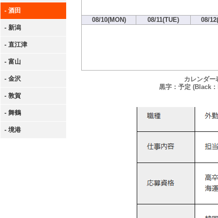
- 酒田
08/10(MON)
08/11(TUE)
08/12
- 新潟
- 直江津
- 富山
- 金沢
カレンダー
黒字：予定 (Black：P
- 敦賀
- 舞鶴
- 境港