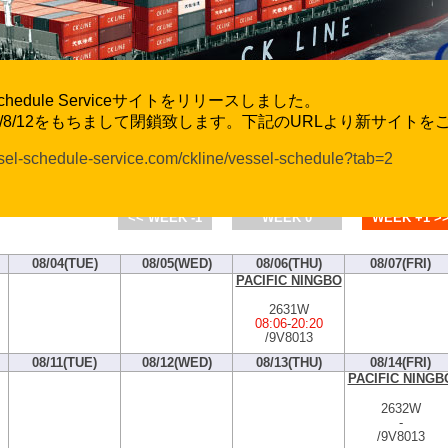
l Schedule Serviceサイトをリリースしました。
6/8/12をもちまして閉鎖致します。下記のURLより新サイト
ssel-schedule-service.com/ckline/vessel-schedule?tab=2
CK Line Vessel Movement and Exchange Ra
Schedule by Port : Maizuru
<< WEEK -1
WEEK 0
WEEK +1 >
08/04(TUE)
08/05(WED)
08/06(THU)
08/07(FRI)
PACIFIC NINGBO
2631W
08:06
-
20:20
/9V8013
08/11(TUE)
08/12(WED)
08/13(THU)
08/14(FRI)
PACIFIC NINGB
2632W
-
/9V8013