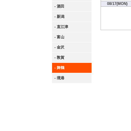
08/17(MON)
- 酒田
- 新潟
- 直江津
- 富山
- 金沢
- 敦賀
- 舞鶴
- 境港