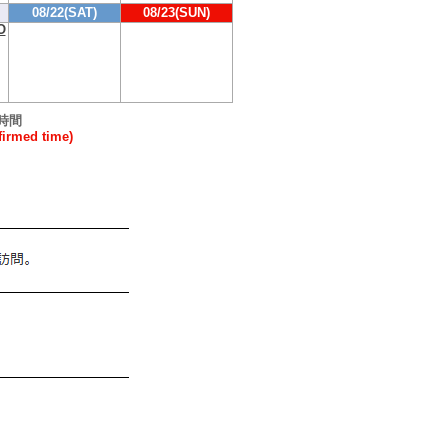
08/22(SAT)
08/23(SUN)
O
時間
rmed time)