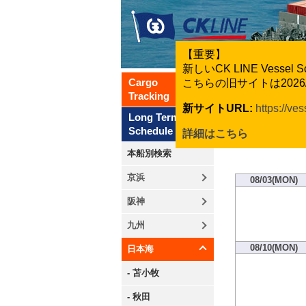
【重要】
新しいCK LINE Vesse
Cargo
こちらの旧サイトは202
Tracking
新サイトURL:
https://ve
Long Term
Schedule
詳細はこちら
本船別検索
京浜
08/03(MON)
阪神
九州
08/10(MON)
日本海
- 苫小牧
- 秋田