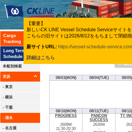
【重要】
新しいCK LINE Vessel Schedule Servic
Cargo
こちらの旧サイトは2026/8/12をもちまして閉
Tracking
新サイトURL:
https://vessel-schedule-service.co
CK Line
Long Term
Schedule
詳細はこちら
<< WEE
本船別検索
京浜
08/03(MON)
08/04(TUE)
08/05
- 東京
- 横浜
- 千葉
08/10(MON)
08/11(TUE)
08/12
PROGRESS
PANCON
TY IN
- 清水
SUCCESS
2609W
2626W
26
- 名古屋
11:30
-
20:30
-