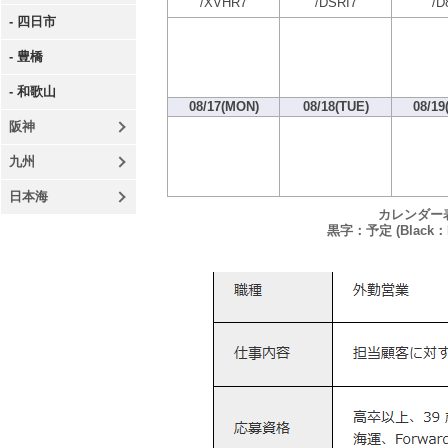
/XVHR7
/DSRI7
/D
- 四日市
- 豊橋
- 和歌山
08/17(MON)
08/18(TUE)
08/19
阪神
九州
日本海
カレンダー
黒字：予定 (Black：P