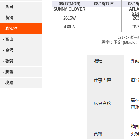
08/17(MON)
08/18(TUE)
08/19
- 酒田
SUNNY CLOVER
ATLA
SO
- 新潟
2615W
26
-
/D8FA
/9V
- 直江津
カレンダー
- 富山
黒字：予定 (Black：P
- 金沢
- 敦賀
- 舞鶴
- 境港