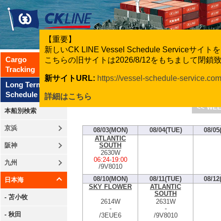
【重要】
新しいCK LINE Vessel Schedule Servic
Cargo
こちらの旧サイトは2026/8/12をもちまして閉
Tracking
新サイトURL:
https://vessel-schedule-service.co
CK Line
Long Term
Schedule
詳細はこちら
<< WEE
本船別検索
京浜
08/03(MON)
08/04(TUE)
08/05
ATLANTIC
SOUTH
阪神
2630W
06:24
-
19:00
九州
/9V8010
08/10(MON)
08/11(TUE)
08/12
日本海
SKY FLOWER
ATLANTIC
SOUTH
- 苫小牧
2614W
2631W
-
-
- 秋田
/3EUE6
/9V8010