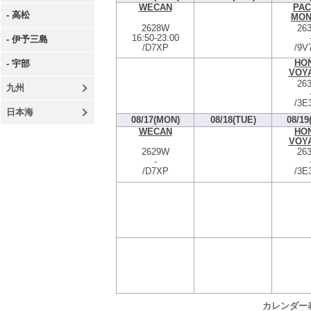
WECAN
PAC
- 高松
MON
2628W
26
16:50
-
23:00
- 伊予三島
/D7XP
/9V
HO
- 宇部
VOY
26
九州
/3E
日本海
08/17(MON)
08/18(TUE)
08/19
WECAN
HO
VOY
2629W
26
-
/D7XP
/3E
カレンダー