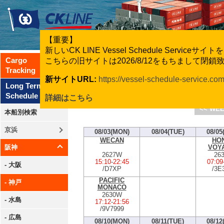
【重要】
新しいCK LINE Vessel Schedule Servic
Cargo
こちらの旧サイトは2026/8/12をもちまして閉
Tracking
新サイトURL:
https://vessel-schedule-service.co
CK Line
Long Term
Schedule
詳細はこちら
<< WEE
本船別検索
京浜
08/03(MON)
08/04(TUE)
08/05
WECAN
HO
VOY
阪神
2627W
26
15:10
-
22:45
07:09
- 大阪
/D7XP
/3E
PACIFIC
- 神戸
MONACO
2630W
- 水島
17:12
-
21:56
/9V7999
- 広島
08/10(MON)
08/11(TUE)
08/12