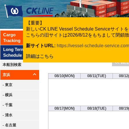
【重要】
新しいCK LINE Vessel Schedule Servic
Cargo
こちらの旧サイトは2026/8/12をもちまして閉
Tracking
新サイトURL:
https://vessel-schedule-service.co
CK Line
Long Term
Schedule
詳細はこちら
<< WEE
本船別検索
京浜
08/10(MON)
08/11(TUE)
08/12
- 東京
- 横浜
- 千葉
08/17(MON)
08/18(TUE)
08/19
- 清水
- 名古屋