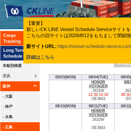
【重要】
新しいCK LINE Vessel Schedule Servic
Cargo
こちらの旧サイトは2026/8/12をもちまして閉
Tracking
新サイトURL:
https://vessel-schedule-service.co
CK Line
Long Term
Schedule
詳細はこちら
<< WEE
本船別検索
京浜
08/03(MON)
08/04(TUE)
08/05
HONOR
WE
VOYAGER
阪神
2631W
26
12:36
-
14:30
08:30
- 大阪
/3E3843
/D
08/10(MON)
08/11(TUE)
08/12
- 神戸
HONOR
VOYAGER
- 水島
2632W
-
- 広島
/3E3843