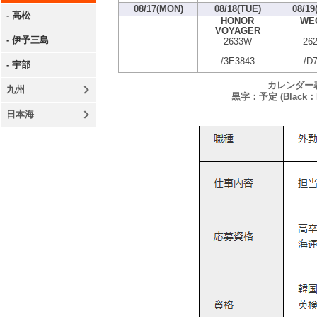
08/17(MON)
08/18(TUE)
08/19
- 高松
HONOR
WE
VOYAGER
- 伊予三島
2633W
26
-
/3E3843
/D
- 宇部
カレンダー
九州
黒字：予定 (Black：P
日本海