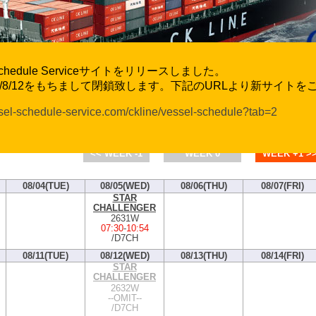
l Schedule Serviceサイトをリリースしました。
6/8/12をもちまして閉鎖致します。下記のURLより新サイト
ssel-schedule-service.com/ckline/vessel-schedule?tab=2
CK Line Vessel Movement and Exchange Ra
Schedule by Port : Iyomishima
<< WEEK -1
WEEK 0
WEEK +1 >
08/04(TUE)
08/05(WED)
08/06(THU)
08/07(FRI)
STAR
CHALLENGER
2631W
07:30
-
10:54
/D7CH
08/11(TUE)
08/12(WED)
08/13(THU)
08/14(FRI)
STAR
CHALLENGER
2632W
--OMIT--
/D7CH