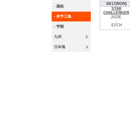
08/17(MON)
- 高松
STAR
CHALLENGER
- 伊予三島
2633E
-
/D7CH
- 宇部
九州
日本海