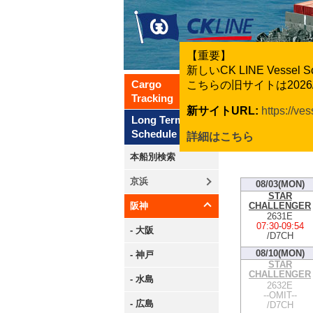
【重要】
新しいCK LINE Vesse
Cargo
こちらの旧サイトは202
Tracking
新サイトURL:
https://ve
Long Term
Schedule
詳細はこちら
本船別検索
京浜
08/03(MON)
STAR
CHALLENGER
阪神
2631E
07:30
-
09:54
- 大阪
/D7CH
08/10(MON)
- 神戸
STAR
CHALLENGER
- 水島
2632E
--OMIT--
- 広島
/D7CH