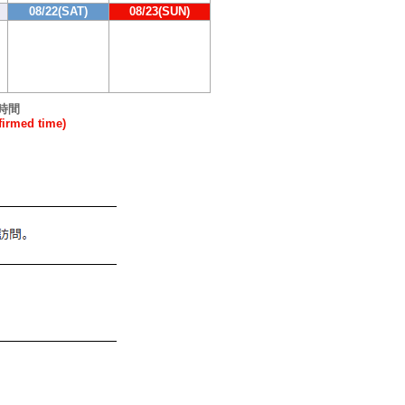
08/22(SAT)
08/23(SUN)
時間
rmed time)