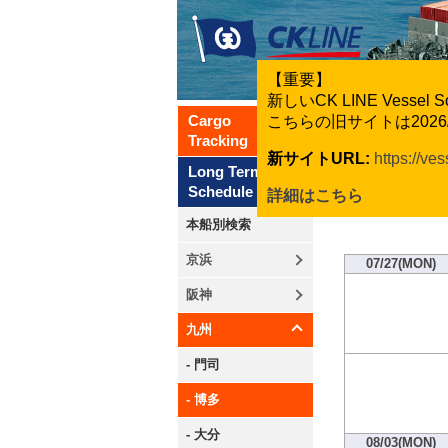
【重要】
新しいCK LINE Vesse
Cargo
こちらの旧サイトは202
Tracking
新サイトURL:
https://ve
Long Term
Schedule
詳細はこちら
本船別検索
京浜
07/27(MON)
阪神
九州
- 門司
- 博多
- 大分
08/03(MON)