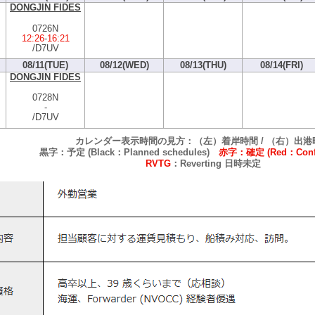
DONGJIN FIDES
0726N
12:26
-
16:21
/D7UV
08/11(TUE)
08/12(WED)
08/13(THU)
08/14(FRI)
DONGJIN FIDES
0728N
-
/D7UV
カレンダー表示時間の見方：（左）着岸時間 / （右）出港
黒字：予定 (Black：Planned schedules)
赤字：確定 (Red：Confi
RVTG
：Reverting 日時未定