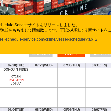
l Schedule Serviceサイトをリリースしました。
6/8/12をもちまして閉鎖致します。下記のURLより新サイト
ssel-schedule-service.com/ckline/vessel-schedule?tab=2
CK Line Vessel Movement and Exchange Ra
Schedule by Port : Hakata
<< WEEK -1
WEEK 0
WEEK +1 >
07/28(TUE)
07/29(WED)
07/30(THU)
07/31(FRI)
DONGJIN FIDES
0723N
07:41
-
12:21
/D7UV
08/04(TUE)
08/05(WED)
08/06(THU)
08/07(FRI)