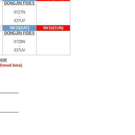
DONGJIN FIDES
0727N
-
/D7UV
08/15(SAT)
08/16(SUN)
DONGJIN FIDES
0729N
-
/D7UV
時間
rmed time)