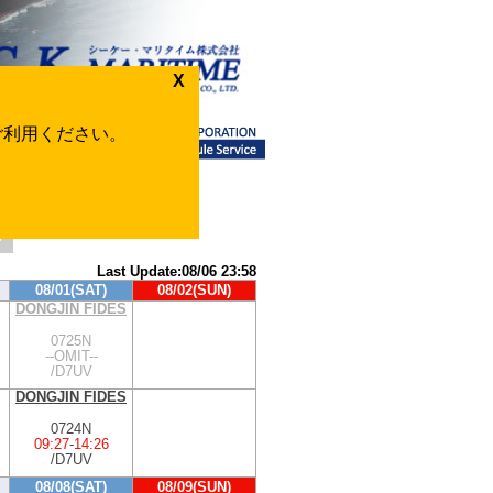
X
をご利用ください。
te
>
Last Update:08/06 23:58
08/01(SAT)
08/02(SUN)
DONGJIN FIDES
0725N
--OMIT--
/D7UV
DONGJIN FIDES
0724N
09:27
-
14:26
/D7UV
08/08(SAT)
08/09(SUN)