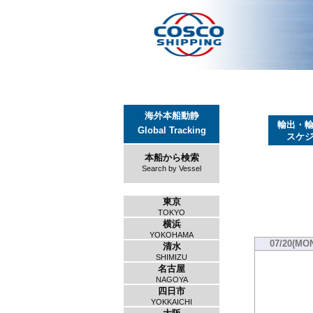
海外本船動静
輸出・
Global Tracking
スケ
本船から検索
Search by Vessel
東京
TOKYO
横浜
YOKOHAMA
07/20(MO
清水
SHIMIZU
名古屋
NAGOYA
四日市
YOKKAICHI