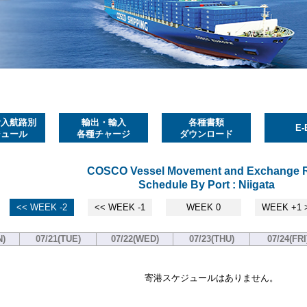
輸入航路別
輸出・輸入
各種書類
E-
ジュール
各種チャージ
ダウンロード
COSCO Vessel Movement and Exchange 
Schedule By Port : Niigata
<< WEEK -2
<< WEEK -1
WEEK 0
WEEK +1 
N)
07/21(TUE)
07/22(WED)
07/23(THU)
07/24(FRI
寄港スケジュールはありません。