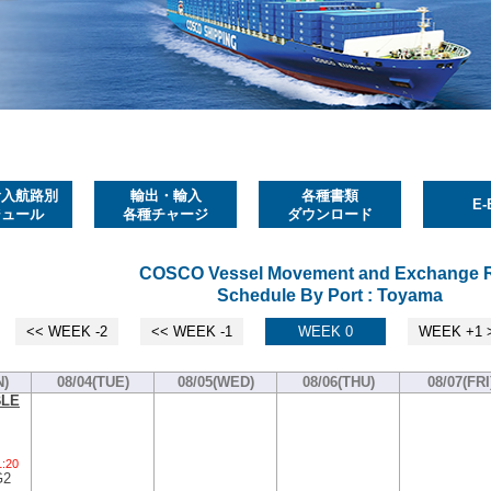
輸入航路別
輸出・輸入
各種書類
E-
ジュール
各種チャージ
ダウンロード
COSCO Vessel Movement and Exchange 
Schedule By Port : Toyama
<< WEEK -2
<< WEEK -1
WEEK 0
WEEK +1 
N)
08/04(TUE)
08/05(WED)
08/06(THU)
08/07(FRI
BLE
1:20
G2