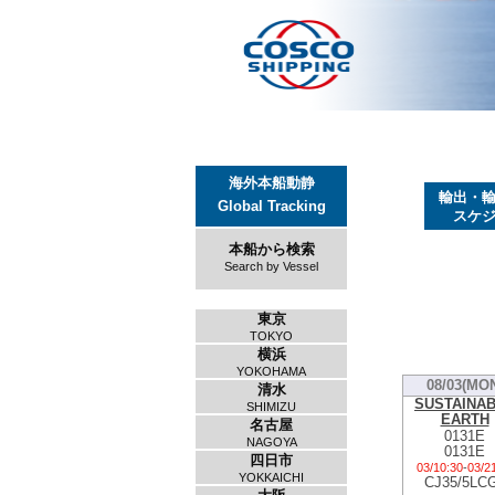
海外本船動静
輸出・
Global Tracking
スケ
本船から検索
Search by Vessel
東京
TOKYO
横浜
YOKOHAMA
08/03(MO
清水
SUSTAINA
SHIMIZU
EARTH
名古屋
0131E
NAGOYA
0131E
四日市
03/10:30
-
03/2
YOKKAICHI
CJ35/5LC