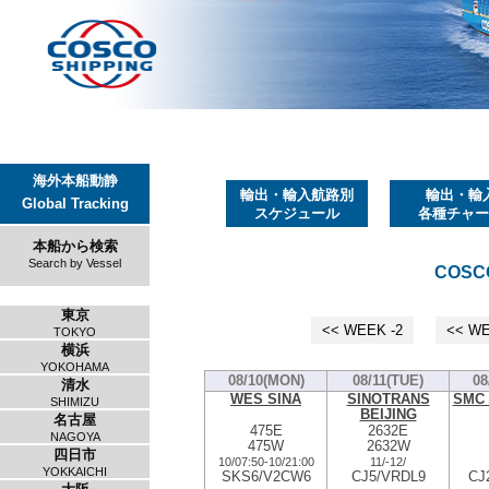
海外本船動静
輸出・輸入航路別
輸出・輸
Global Tracking
スケジュール
各種チャー
本船から検索
Search by Vessel
COSCO
東京
<< WEEK -2
<< WE
TOKYO
横浜
YOKOHAMA
08/10(MON)
08/11(TUE)
08
清水
WES SINA
SINOTRANS
SMC
SHIMIZU
BEIJING
名古屋
475E
2632E
NAGOYA
475W
2632W
四日市
10/07:50
-
10/21:00
11/
-
12/
YOKKAICHI
SKS6/V2CW6
CJ5/VRDL9
CJ