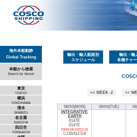
海外本船動静
輸出・輸入航路別
輸出・輸
Global Tracking
スケジュール
各種チャー
本船から検索
Search by Vessel
COSCO
東京
<< WEEK -2
<< WE
TOKYO
横浜
YOKOHAMA
08/03(MON)
08/04(TUE)
08
清水
INTEGRATIVE
SHIMIZU
EARTH
名古屋
0147E
NAGOYA
0147E
四日市
03/05:00
-
03/12:25
YOKKAICHI
CJ35/5LCG4