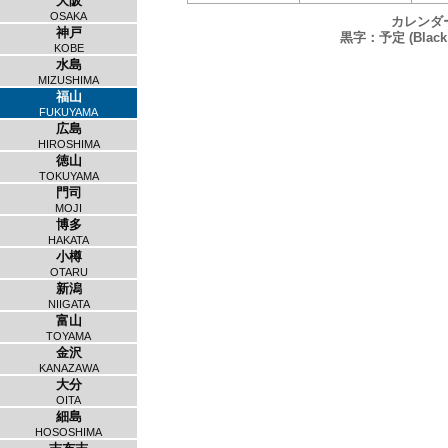
大阪
OSAKA
カレンダ
神戸
黒字：予定 (Black：
KOBE
水島
MIZUSHIMA
福山
FUKUYAMA
広島
HIROSHIMA
徳山
TOKUYAMA
門司
MOJI
博多
HAKATA
小樽
OTARU
新潟
NIIGATA
富山
TOYAMA
金沢
KANAZAWA
大分
OITA
細島
HOSOSHIMA