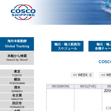
海外本船動静
輸出・輸入航路別
輸出・輸
Global Tracking
スケジュール
各種チャー
本船から検索
Search by Vessel
COSCO
東京
<< WEEK -2
<< WE
TOKYO
横浜
YOKOHAMA
08/10(MON)
08/11(TUE)
08
清水
JOS
SHIMIZU
名古屋
NAGOYA
四日市
YOKKAICHI
CJ