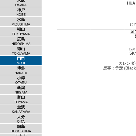
大阪
HUA
OSAKA
神戸
KOBE
水島
MIZUSHIMA
CJ
福山
SI
FUKUYAMA
広島
HIROSHIMA
徳山
12/0
SK
TOKUYAMA
門司
カレンダ
MOJI
黒字：予定 (Black：
博多
HAKATA
小樽
OTARU
新潟
NIIGATA
富山
TOYAMA
金沢
KANAZAWA
大分
OITA
細島
HOSOSHIMA