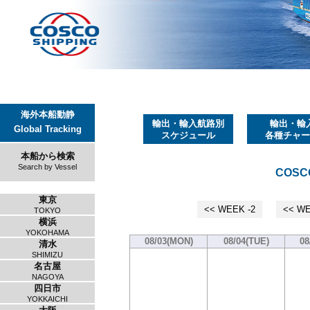
海外本船動静
輸出・輸入航路別
輸出・輸
Global Tracking
スケジュール
各種チャー
本船から検索
Search by Vessel
COSCO
東京
<< WEEK -2
<< WE
TOKYO
横浜
YOKOHAMA
08/03(MON)
08/04(TUE)
08
清水
SHIMIZU
名古屋
NAGOYA
四日市
YOKKAICHI