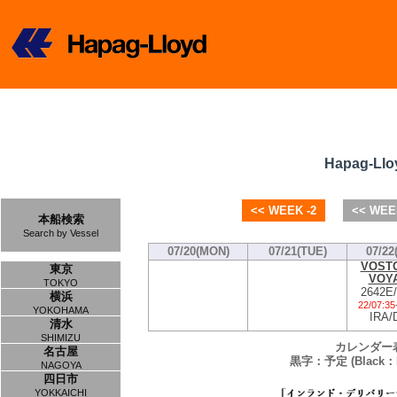
Hapag-Llo
<< WEEK -2
<< WEE
本船検索
Search by Vessel
07/20(MON)
07/21(TUE)
07/22
VOST
東京
VOY
TOKYO
2642E
横浜
22/07:35
YOKOHAMA
IRA/
清水
SHIMIZU
カレンダー
名古屋
黒字：予定 (Black：P
NAGOYA
四日市
YOKKAICHI