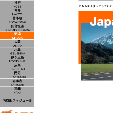
神戸
KOBE
博多
HAKATA
苫小牧
TOMAKOMAI
仙台塩釜
SENDAISHIOGAMA
新潟
NIIGATA
大阪
OSAKA
水島
MIZUSHIMA
伊予三島
IYOMISHIMA
広島
HIROSHIMA
門司
KITAKYUSHU
志布志
SHIBUSHI
那覇
NAHA
内航船スケジュール