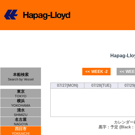
Hapag-Llo
<< WEEK -2
<< WEE
本船検索
Search by Vessel
07/27(MON)
07/28(TUE)
07/29
東京
TOKYO
横浜
YOKOHAMA
清水
SHIMIZU
名古屋
カレンダー
NAGOYA
黒字：予定 (Black：P
四日市
YOKKAICHI