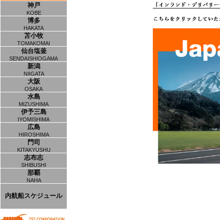
神戸
KOBE
博多
HAKATA
苫小牧
TOMAKOMAI
仙台塩釜
SENDAISHIOGAMA
新潟
NIIGATA
大阪
OSAKA
水島
MIZUSHIMA
伊予三島
IYOMISHIMA
広島
HIROSHIMA
門司
KITAKYUSHU
志布志
SHIBUSHI
那覇
NAHA
内航船スケジュール