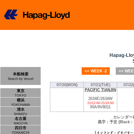
Hapag-Llo
<< WEEK -2
<< WEE
本船検索
Search by Vessel
07/20(MON)
07/21(TUE)
07/22
PACIFIC TIANJIN
東京
TOKYO
2634E/2634W
横浜
21/12:00
-
21/15:50
YOKOHAMA
IRA/9V8011
清水
SHIMIZU
カレンダー
名古屋
黒字：予定 (Black：P
NAGOYA
四日市
YOKKAICHI