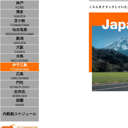
神戸
KOBE
博多
HAKATA
苫小牧
TOMAKOMAI
仙台塩釜
SENDAISHIOGAMA
新潟
NIIGATA
大阪
OSAKA
水島
MIZUSHIMA
伊予三島
IYOMISHIMA
広島
HIROSHIMA
門司
KITAKYUSHU
志布志
SHIBUSHI
那覇
NAHA
内航船スケジュール