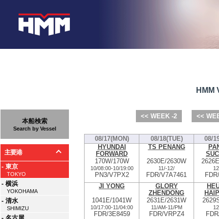
HMM V
<< WEEK -2
<< WEE
本船検索
Search by Vessel
08/17(MON)
08/18(TUE)
08/1
HYUNDAI
TS PENANG
PA
主要港
FORWARD
SUC
170W/170W
2630E/2630W
2626
- 東京
10/08:00
-
10/19:00
11/
-
12/
12
PN3/V7PX2
FDR/V7A7461
FDR
TOKYO
- 横浜
JI YONG
GLORY
HE
YOKOHAMA
ZHENDONG
HAI
1041E/1041W
2631E/2631W
2629
- 清水
10/17:00
-
11/04:00
11/AM
-
11/PM
12
SHIMIZU
FDR/3E8459
FDR/VRPZ4
FDR
- 名古屋