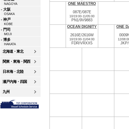
ONE MAESTRO
NAGOYA
- 大阪
087E/087E
OSAKA
10/19:00
-
11/05:00
- 神戸
PN1/9V9883
KOBE
OCEAN DIGNITY
ONE D
- 門司
MOJI
2616E/2616W
0009
10/19:00
-
11/04:00
12/08:0
- 博多
FDR/VRXX5
JKP
HAKATA
北海道・東北
関東・東海・関西
日本海・北陸
瀬戸内海・四国
九州